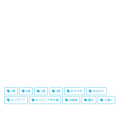
3歳
4歳
5歳
6歳
おすすめ
お出かけ
キッザニア
キッザニア甲子園
兵庫県
園児
子連れ