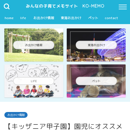
みんなの子育てメモサイト KO-MEMO
home
life
お出かけ情報
東海お出かけ
ペット
contact
お出かけ情報
東海お出かけ
LIFE
ペット
お出かけ情報
【キッザニア甲子園】園児にオススメ