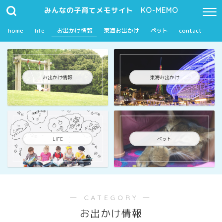
みんなの子育てメモサイト KO-MEMO
home
life
お出かけ情報
東海お出かけ
ペット
contact
お出かけ情報
東海お出かけ
LIFE
ペット
― CATEGORY ―
お出かけ情報