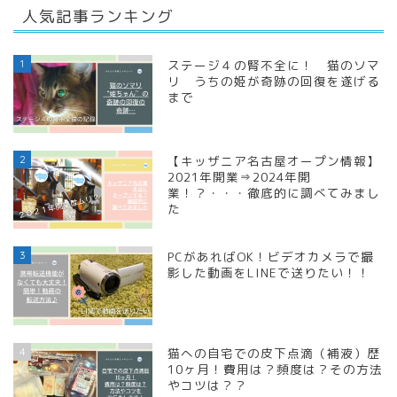
人気記事ランキング
1
ステージ４の腎不全に！ 猫のソマ
リ うちの姫が奇跡の回復を遂げる
まで
2
【キッザニア名古屋オープン情報】
2021年開業⇒2024年開
業！？・・・徹底的に調べてみまし
た
3
PCがあればOK！ビデオカメラで撮
影した動画をLINEで送りたい！！
4
猫への自宅での皮下点滴（補液）歴
10ヶ月！費用は？頻度は？その方法
やコツは？？