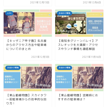
2021年12月13日
2021年12月6日
LIFE
お出かけ情報
【キッザニア甲子園】名古屋
【南知多グリーンバレイ】ア
からのアクセス方法や駐車場
スレチックを大満喫！アクセ
についてのまとめ
スやランチ事情も徹底解説
2021年12月3日
2021年11月16日
お出かけ情報
お出かけ情報
【東山動植物園】スカイタワ
【東山動植物園】混雑時にお
ー前駐車場からの効率的な回
すすめの駐車場は？
り方！