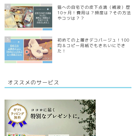
4
猫への自宅での皮下点滴（補液）歴
10ヶ月！費用は？頻度は？その方法
やコツは？？
5
初めての上履きデコパージュ！100
均＆コピー用紙でもきれいにでき
た！
オススメのサービス