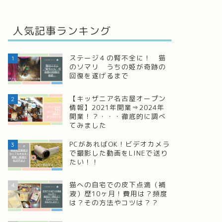
人気記事ランキング
ステージ４の腎不全に！ 猫
1
のソマリ うちの姫が奇跡の
回復を遂げるまで
【キッザニア名古屋オープン
2
情報】2021年開業⇒2024年
開業！？・・・徹底的に調べ
てみました
PCがあればOK！ビデオカメラ
3
で撮影した動画をLINEで送り
たい！！
猫への自宅での皮下点滴（補
4
液）歴10ヶ月！費用は？頻度
は？その方法やコツは？？