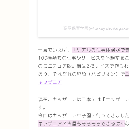
高屋保育学園(@takayahoikuga
一言でいえば、
「リアルお仕事体験がで
100種類もの仕事やサービスを体験する
のミニチュア版。街は2/3サイズで作ら
あり、それぞれの施設（パビリオン）で
キッザニア
現在、キッザニアは日本には「キッザニ
す。
今回はキッザニア甲子園に行ってきまし
キッザニア名古屋もそろそろできるはず