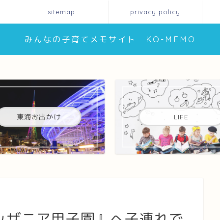
sitemap
privacy policy
みんなの子育てメモサイト KO-MEMO
東海お出かけ
LIFE
ッザニア甲子園』へ子連れで