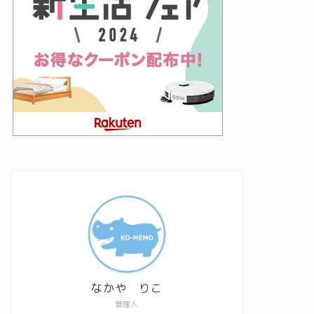
なかや りこ
管理人